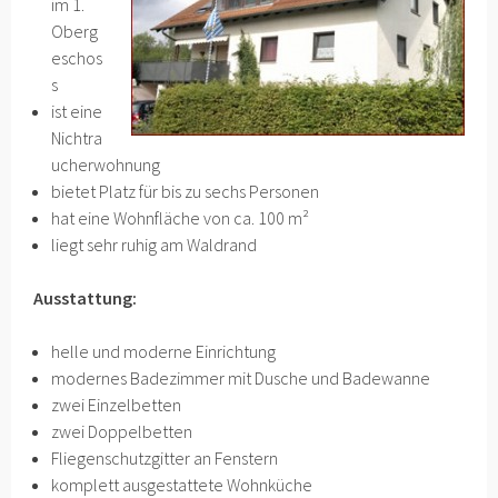
im 1.
Oberg
eschos
s
ist eine
Nichtra
ucherwohnung
bietet Platz für bis zu sechs Personen
hat eine Wohnfläche von ca. 100 m²
liegt sehr ruhig am Waldrand
Ausstattung:
helle und moderne Einrichtung
modernes Badezimmer mit Dusche und Badewanne
zwei Einzelbetten
zwei Doppelbetten
Fliegenschutzgitter an Fenstern
komplett ausgestattete Wohnküche