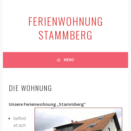
Springe
zum
FERIENWOHNUNG
Inhalt
STAMMBERG
MENÜ
DIE WOHNUNG
Unsere Ferienwohnung „Stammberg“
befind
et sich